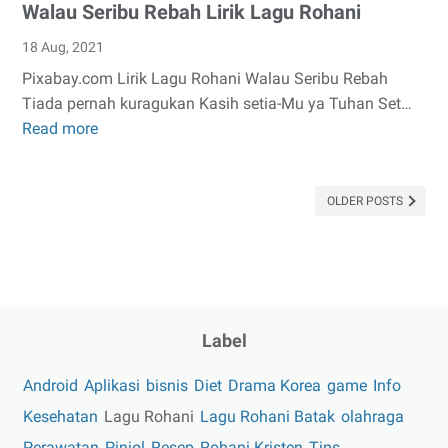
Walau Seribu Rebah Lirik Lagu Rohani
18 Aug, 2021
Pixabay.com Lirik Lagu Rohani Walau Seribu Rebah
Tiada pernah kuragukan Kasih setia-Mu ya Tuhan Set…
Read more
Walau
Seribu
Rebah
OLDER POSTS
Lirik
Lagu
Rohani
Label
Android
Aplikasi
bisnis
Diet
Drama Korea
game
Info
Kesehatan
Lagu Rohani
Lagu Rohani Batak
olahraga
Perawatan
Pinjol
Resep
Rohani Kristen
Tips