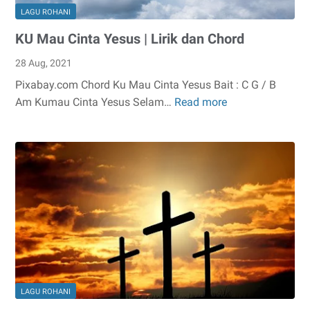
LAGU ROHANI
KU Mau Cinta Yesus | Lirik dan Chord
28 Aug, 2021
Pixabay.com Chord Ku Mau Cinta Yesus Bait : C G / B
Am Kumau Cinta Yesus Selam…
Read more
KU
Mau
Cinta
Yesus
|
Lirik
dan
Chord
LAGU ROHANI