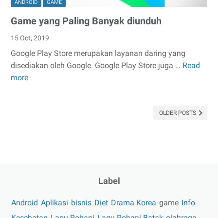
ANDROID
GAME
Game yang Paling Banyak diunduh
15 Oct, 2019
Google Play Store merupakan layanan daring yang
disediakan oleh Google. Google Play Store juga …
Read
Game
more
yang
Paling
Banyak
OLDER POSTS
diunduh
Label
Android
Aplikasi
bisnis
Diet
Drama Korea
game
Info
Kesehatan
Lagu Rohani
Lagu Rohani Batak
olahraga