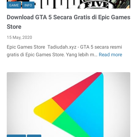
GAME
INFO
Download GTA 5 Secara Gratis di Epic Games
Store
15 May, 2020
Epic Games Store Tadiudah.xyz - GTA 5 secara resmi
gratis di Epic Games Store. Yang lebih m…
Read more
Downl
GTA
5
Secara
Gratis
di
Epic
Game
Store